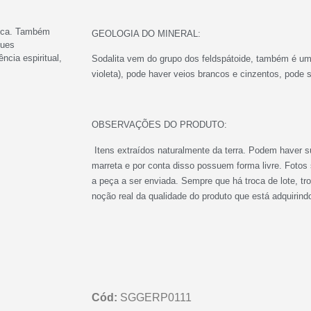
tica. Também
GEOLOGIA DO MINERAL:
ques
ncia espiritual,
Sodalita vem do grupo dos feldspátoide, também é um m
violeta), pode haver veios brancos e cinzentos, pode 
OBSERVAÇÕES DO PRODUTO:
Itens extraídos naturalmente da terra. Podem haver s
marreta e por conta disso possuem forma livre. Fotos
a peça a ser enviada. Sempre que há troca de lote, t
noção real da qualidade do produto que está adquirind
Cód:
SGGERP0111