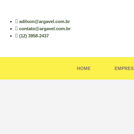
adilson@argavel.com.br
contato@argavel.com.br
(12) 3958-2437
HOME
EMPRES