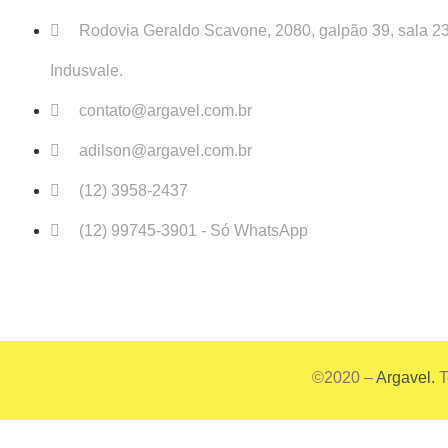
Rodovia Geraldo Scavone, 2080, galpão 39, sala 23
Indusvale.
contato@argavel.com.br
adilson@argavel.com.br
(12) 3958-2437
(12) 99745-3901 - Só WhatsApp
©2020 –
Argavel.
T