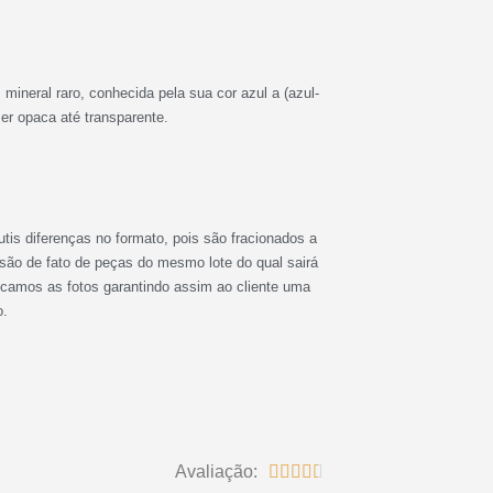
ineral raro, conhecida pela sua cor azul a (azul-
ser opaca até transparente.
utis diferenças no formato, pois são fracionados a
 são de fato de peças do mesmo lote do qual sairá
rocamos as fotos garantindo assim ao cliente uma
o.
Avaliação:




