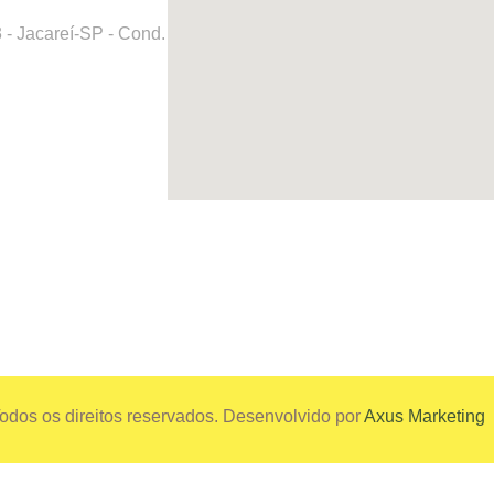
 - Jacareí-SP - Cond.
odos os direitos reservados. Desenvolvido por
Axus Marketing