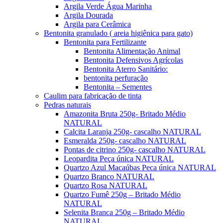
Argila Verde Água Marinha
Argila Dourada
Argila para Cerâmica
Bentonita granulado ( areia higiênica para gato)
Bentonita para Fertilizante
Bentonita Alimentação Animal
Bentonita Defensivos Agrícolas
Bentonita Aterro Sanitário:
bentonita perfuração
Bentonita – Sementes
Caulim para fabricação de tinta
Pedras naturais
Amazonita Bruta 250g- Britado Médio
NATURAL
Calcita Laranja 250g- cascalho NATURAL
Esmeralda 250g- cascalho NATURAL
Pontas de citrino 250g- cascalho NATURAL
Leopardita Peça única NATURAL
Quartzo Azul Macaúbas Peca única NATURAL
Quartzo Branco NATURAL
Quartzo Rosa NATURAL
Quartzo Fumê 250g – Britado Médio
NATURAL
Selenita Branca 250g – Britado Médio
NATURAL