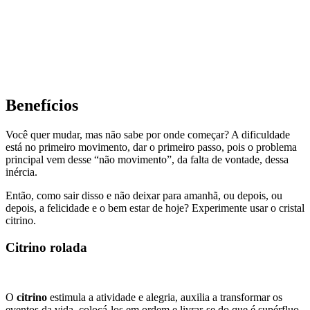
Benefícios
Você quer mudar, mas não sabe por onde começar? A dificuldade
está no primeiro movimento, dar o primeiro passo, pois o problema
principal vem desse “não movimento”, da falta de vontade, dessa
inércia.
Então, como sair disso e não deixar para amanhã, ou depois, ou
depois, a felicidade e o bem estar de hoje? Experimente usar o cristal
citrino.
Citrino rolada
O
citrino
estimula a atividade e alegria, auxilia a transformar os
eventos da vida, colocá-los em ordem e livrar-se do que é supérfluo.