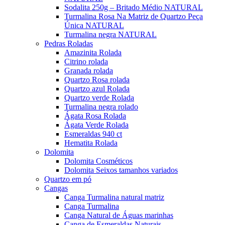
Sodalita 250g – Britado Médio​ NATURAL
Turmalina Rosa Na Matriz de Quartzo Peça
Única NATURAL
Turmalina negra NATURAL
Pedras Roladas
Amazinita Rolada
Citrino rolada
Granada rolada
Quartzo Rosa rolada
Quartzo azul Rolada
Quartzo verde Rolada
Turmalina negra rolado
Ágata Rosa Rolada
Ágata Verde Rolada
Esmeraldas 940 ct
Hematita Rolada
Dolomita
Dolomita Cosméticos
Dolomita Seixos tamanhos variados
Quartzo em pó
Cangas
Canga Turmalina natural matriz
Canga Turmalina
Canga Natural de Águas marinhas
Canga de Esmeraldas Naturais