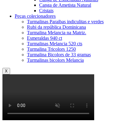
Canga de Ametista Natural
Cristais
Peças colecionadores
Turmalinas Paraibas indiculitas e verdes
Rubi da república Dominicana
Turmalina Melancia na Matriz.​
Esmeraldas 940 ct
Turmalinas Melancia 520 cts
Turmalina Tricolors 1250
Turmalina Bicolors de 33 gramas
Turmalinas bicolors Melancia
X