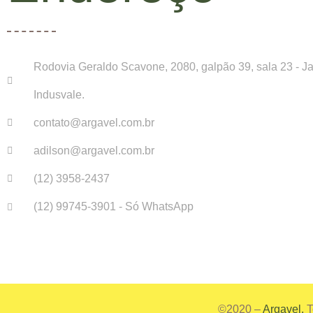
Rodovia Geraldo Scavone, 2080, galpão 39, sala 23 - Ja
Indusvale.
contato@argavel.com.br
adilson@argavel.com.br
(12) 3958-2437
(12) 99745-3901 - Só WhatsApp
©2020 –
Argavel.
T