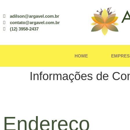
adilson@argavel.com.br
contato@argavel.com.br
(12) 3958-2437
HOME
EMPRES
Informações de Co
Endereço